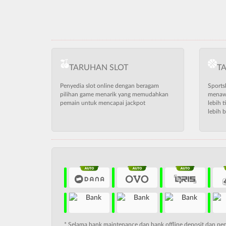
TARUHAN SLOT
T
Penyedia slot online dengan beragam
Sports
pilihan game menarik yang memudahkan
menawa
pemain untuk mencapai jackpot
lebih 
lebih 
* Selama bank maintenance dan bank offline deposit dan pen