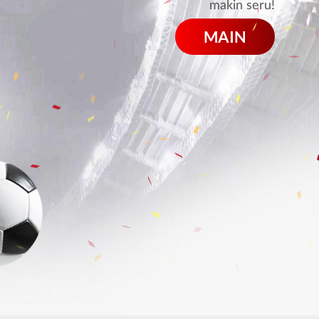
makin seru!
MAIN