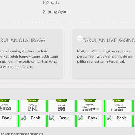
E-Sports
Sabung Ayam
ARUHAN OLAHRAGA
TARUHAN LIVE KASIN
book Gaming Platform Terbaik
Platform Pilihan bagi perusahaan-
rkan lebih banyak game, odds yang
perusahaan terbaik di dunia, dengan
tinggi, dan menyediakan pilihan yang
pilihan variasi game terbanyak
banyak untuk pemain.
arikan tidak dapat diproses