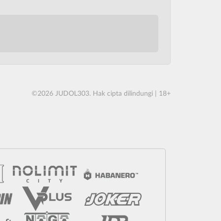
©2026 JUDOL303. Hak cipta dilindungi | 18+