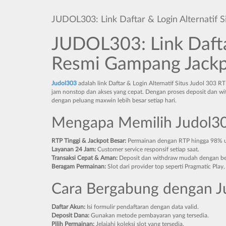
JUDOL303: Link Daftar & Login Alternatif 
JUDOL303: Link Daftar
Resmi Gampang Jack
Judol303
adalah link Daftar & Login Alternatif Situs Judol 303 
jam nonstop dan akses yang cepat. Dengan proses deposit dan wi
dengan peluang maxwin lebih besar setiap hari.
Mengapa Memilih Judol3
RTP Tinggi & Jackpot Besar:
Permainan dengan RTP hingga 98% un
Layanan 24 Jam:
Customer service responsif setiap saat.
Transaksi Cepat & Aman:
Deposit dan withdraw mudah dengan be
Beragam Permainan:
Slot dari provider top seperti Pragmatic Play
Cara Bergabung dengan J
Daftar Akun:
Isi formulir pendaftaran dengan data valid.
Deposit Dana:
Gunakan metode pembayaran yang tersedia.
Pilih Permainan:
Jelajahi koleksi slot yang tersedia.