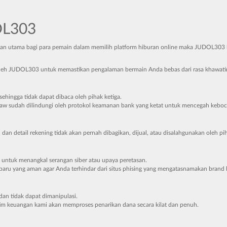
OL303
ngan utama bagi para pemain dalam memilih platform hiburan online maka JUDOL303
n oleh JUDOL303 untuk memastikan pengalaman bermain Anda bebas dari rasa khawatir
sehingga tidak dapat dibaca oleh pihak ketiga.
raw sudah dilindungi oleh protokol keamanan bank yang ketat untuk mencegah keboco
dan detail rekening tidak akan pernah dibagikan, dijual, atau disalahgunakan oleh p
pis untuk menangkal serangan siber atau upaya peretasan.
 terbaru yang aman agar Anda terhindar dari situs phising yang mengatasnamakan brand 
an tidak dapat dimanipulasi.
im keuangan kami akan memproses penarikan dana secara kilat dan penuh.