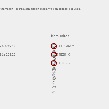
gutamakan kepercayaan adalah segalanya dan sebagai penyedia
Komunitas
74094957
TELEGRAM
81620522
MEZINK
TUMBLR